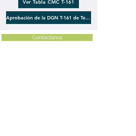
Ver Tabla CMC T-161
Aprobación de la DGN T-161 de Temperatura
Contactanos
Verificación
Servicio para evaluar el desempeño de tu
termómetro en el transcurso de una
calibración y otra, con la finalidad de
determinar cambios en el valor de la
corrección con anticipación.
Diagnóstico y Venta
En SEIM también disponemos del servicio
de diagnóstico de tus equipos dañados,
reparación de termopares y venta de