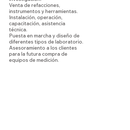
Venta de refacciones,
instrumentos y herramientas.
Instalación, operación,
capacitación, asistencia
técnica.
Puesta en marcha y diseño de
diferentes tipos de laboratorio.
Asesoramiento a los clientes
para la futura compra de
equipos de medición.
Contáctanos
Consulta nuestro Aviso de Privacidad
www.seim-mty.com/politicas
5a Avenida 113 Ote. Cumbres 1er
Sector,Monterrey, N.L.